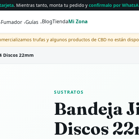
tarjeta
. Mientras tanto, monta tu pedido y
confírmalo por Whats
Blog
Tienda
Mi Zona
Fumador
Guías
▾
▾
▾
comercializamos trufas y algunos productos de CBD no están disp
04 Discos 22mm
SUSTRATOS
Bandeja J
Discos 2