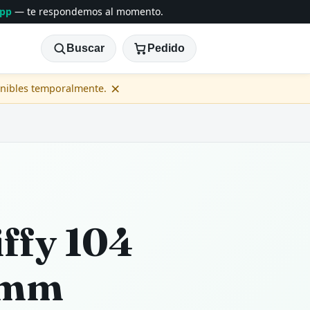
App
— te respondemos al momento.
Buscar
Pedido
×
onibles temporalmente.
iffy 104
2mm