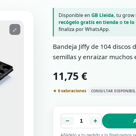
Disponible en
GB Lleida
, tu grow
recógelo gratis en tienda
o
te lo
finaliza por WhatsApp.
⤢
Bandeja Jiffy de 104 discos
semillas y enraizar muchos 
11,75 €
★ 6 valoraciones
CONSULTAR DISPONIBI
−
+
A
Añádelo a tu pedido y lo finalizamos