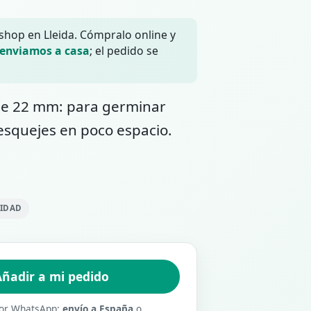
 shop en Lleida. Cómpralo online y
 enviamos a casa
; el pedido se
 de 22 mm: para germinar
esquejes en poco espacio.
LIDAD
ñadir a mi pedido
 por WhatsApp:
envío a España
o