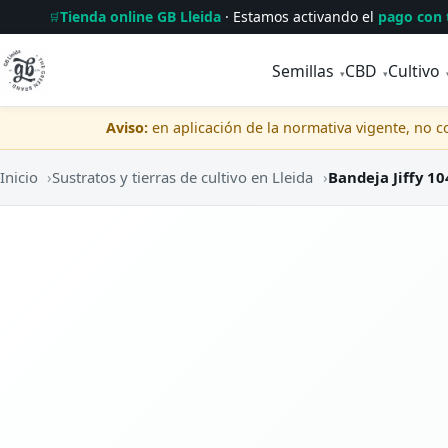
Tienda online GB Lleida
· Estamos activando el
pago con 
🛒
Semillas
CBD
Cultivo
▾
▾
Aviso:
en aplicación de la normativa vigente, no 
Inicio
›
Sustratos y tierras de cultivo en Lleida
›
Bandeja Jiffy 1