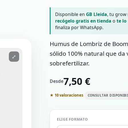
Disponible en
GB Lleida
, tu grow
recógelo gratis en tienda
o
te lo
finaliza por WhatsApp.
Humus de Lombriz de Boom 
sólido 100% natural que da v
⤢
sobrefertilizar.
7,50 €
Desde
★ 10 valoraciones
CONSULTAR DISPONIB
ELIGE FORMATO