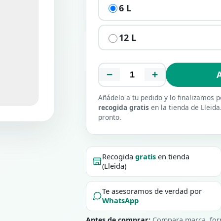
6 L
12 L
−
+
A
Añádelo a tu pedido y lo finalizamos
recogida gratis
en la tienda de Lleida
pronto.
Recogida
gratis
en tienda
(Lleida)
Te asesoramos de verdad por
WhatsApp
Antes de comprar:
Compara marca, form