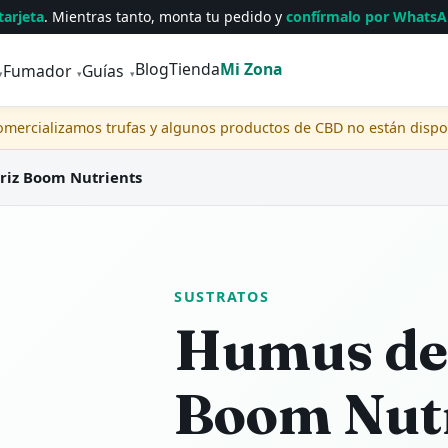
tarjeta
. Mientras tanto, monta tu pedido y
confírmalo por Whats
Blog
Tienda
Mi Zona
Fumador
Guías
▾
▾
▾
comercializamos trufas y algunos productos de CBD no están disp
iz Boom Nutrients
SUSTRATOS
Humus de
Boom Nut