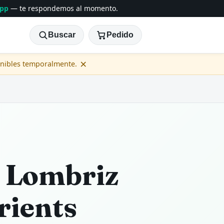
App
— te respondemos al momento.
Buscar
Pedido
×
onibles temporalmente.
 Lombriz
rients