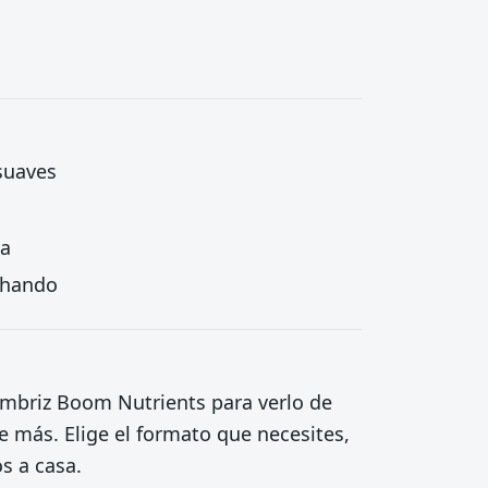
 suaves
ta
echando
ombriz Boom Nutrients para verlo de
e más. Elige el formato que necesites,
os a casa.