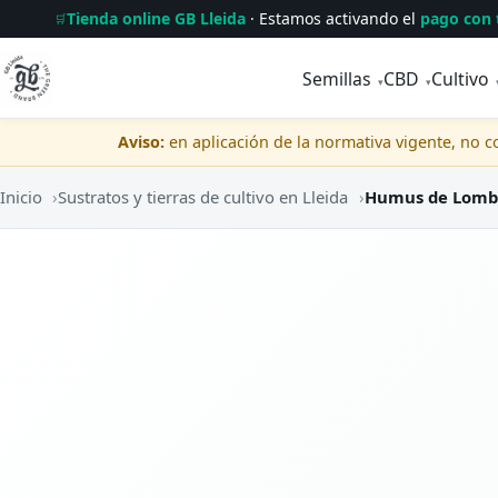
Tienda online GB Lleida
· Estamos activando el
pago con 
🛒
Semillas
CBD
Cultivo
▾
▾
Aviso:
en aplicación de la normativa vigente, no 
Inicio
›
Sustratos y tierras de cultivo en Lleida
›
Humus de Lombr