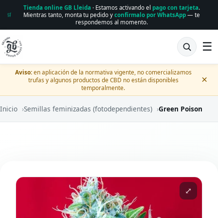
Tienda online GB Lleida
· Estamos activando el
pago con tarjeta
.
Mientras tanto, monta tu pedido y
confírmalo por WhatsApp
— te
🛒
respondemos al momento.
☰
Aviso:
en aplicación de la normativa vigente, no comercializamos
×
trufas y algunos productos de CBD no están disponibles
temporalmente.
Inicio
›
Semillas feminizadas (fotodependientes)
›
Green Poison
⤢