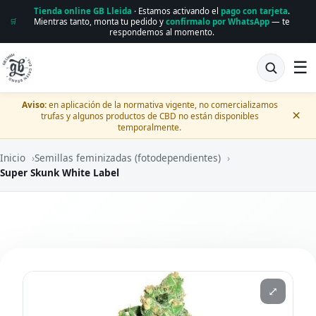
Tienda online GB Lleida
· Estamos activando el
pago con tarjeta
.
Mientras tanto, monta tu pedido y
confírmalo por WhatsApp
— te
🛒
respondemos al momento.
☰
Aviso:
en aplicación de la normativa vigente, no comercializamos
×
trufas y algunos productos de CBD no están disponibles
temporalmente.
Inicio
›
Semillas feminizadas (fotodependientes)
›
Super Skunk White Label
⤢