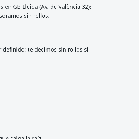
s en GB Lleida (Av. de València 32):
soramos sin rollos.
 definido; te decimos sin rollos si
e salga la raíz