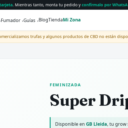
tarjeta
. Mientras tanto, monta tu pedido y
confírmalo por Whats
Blog
Tienda
Mi Zona
Fumador
Guías
▾
▾
▾
comercializamos trufas y algunos productos de CBD no están disp
FEMINIZADA
Super Dri
Disponible en
GB Lleida
, tu grow