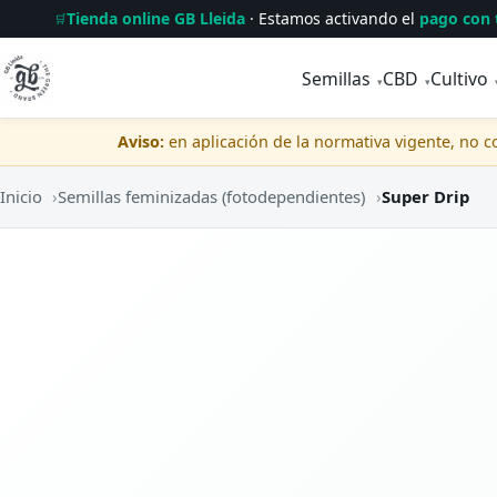
Tienda online GB Lleida
· Estamos activando el
pago con 
🛒
Semillas
CBD
Cultivo
▾
▾
Aviso:
en aplicación de la normativa vigente, no 
Inicio
›
Semillas feminizadas (fotodependientes)
›
Super Drip