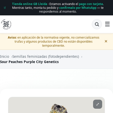
Tienda online GB Lleida
· Estamos activando el
pago con tarjeta
.
Mientras tanto, monta tu pedido y
confírmalo por WhatsApp
— te
🛒
respondemos al momento.
☰
Aviso:
en aplicación de la normativa vigente, no comercializamos
×
trufas y algunos productos de CBD no están disponibles
temporalmente.
Inicio
›
Semillas feminizadas (fotodependientes)
›
Sour Peaches Purple City Genetics
⤢