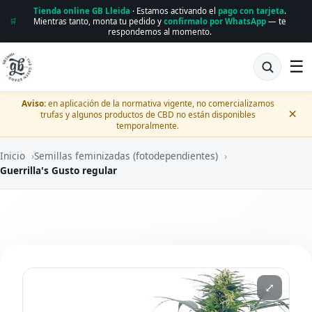
Tienda online GB Lleida
· Estamos activando el
pago con tarjeta
.
Mientras tanto, monta tu pedido y
confírmalo por WhatsApp
— te
🛒
respondemos al momento.
☰
Aviso:
en aplicación de la normativa vigente, no comercializamos
×
trufas y algunos productos de CBD no están disponibles
temporalmente.
Inicio
›
Semillas feminizadas (fotodependientes)
›
Guerrilla's Gusto regular
⤢