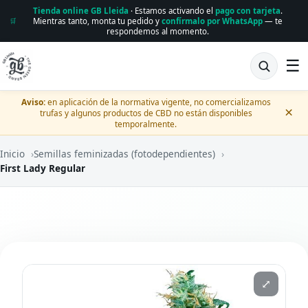
Tienda online GB Lleida
· Estamos activando el
pago con tarjeta
.
Mientras tanto, monta tu pedido y
confírmalo por WhatsApp
— te
🛒
respondemos al momento.
☰
Aviso:
en aplicación de la normativa vigente, no comercializamos
×
trufas y algunos productos de CBD no están disponibles
temporalmente.
Inicio
›
Semillas feminizadas (fotodependientes)
›
First Lady Regular
⤢