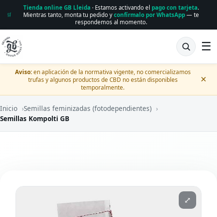
Tienda online GB Lleida
· Estamos activando el
pago con tarjeta
.
Mientras tanto, monta tu pedido y
confírmalo por WhatsApp
— te
🛒
respondemos al momento.
☰
Aviso:
en aplicación de la normativa vigente, no comercializamos
×
trufas y algunos productos de CBD no están disponibles
temporalmente.
Inicio
›
Semillas feminizadas (fotodependientes)
›
Semillas Kompolti GB
⤢