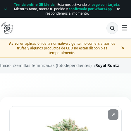
Tienda online GB Lleida
· Estamos activando el
pago con tarjeta
.
Mientras tanto, monta tu pedido y
confírmalo por WhatsApp
— te
🛒
respondemos al momento.
☰
Aviso:
en aplicación de la normativa vigente, no comercializamos
×
trufas y algunos productos de CBD no están disponibles
temporalmente.
Inicio
›
Semillas feminizadas (fotodependientes)
›
Royal Runtz
⤢