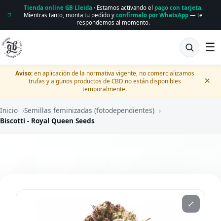
Tienda online GB Lleida
· Estamos activando el
pago con tarjeta
.
Mientras tanto, monta tu pedido y
confírmalo por WhatsApp
— te
🛒
respondemos al momento.
☰
Aviso:
en aplicación de la normativa vigente, no comercializamos
×
trufas y algunos productos de CBD no están disponibles
temporalmente.
Inicio
›
Semillas feminizadas (fotodependientes)
›
Biscotti - Royal Queen Seeds
⤢