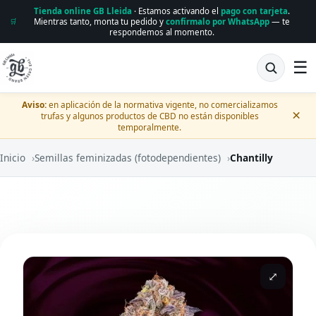
Tienda online GB Lleida
· Estamos activando el
pago con tarjeta
.
Mientras tanto, monta tu pedido y
confírmalo por WhatsApp
— te
🛒
respondemos al momento.
☰
Aviso:
en aplicación de la normativa vigente, no comercializamos
×
trufas y algunos productos de CBD no están disponibles
temporalmente.
Inicio
›
Semillas feminizadas (fotodependientes)
›
Chantilly
⤢