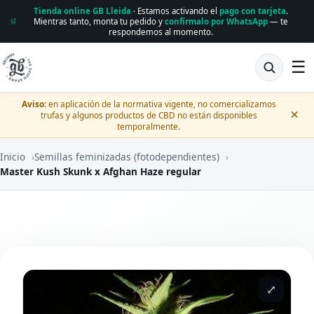
Tienda online GB Lleida
· Estamos activando el
pago con tarjeta
.
Mientras tanto, monta tu pedido y
confírmalo por WhatsApp
— te
🛒
respondemos al momento.
☰
Aviso:
en aplicación de la normativa vigente, no comercializamos
×
trufas y algunos productos de CBD no están disponibles
temporalmente.
Inicio
›
Semillas feminizadas (fotodependientes)
›
Master Kush Skunk x Afghan Haze regular
⤢