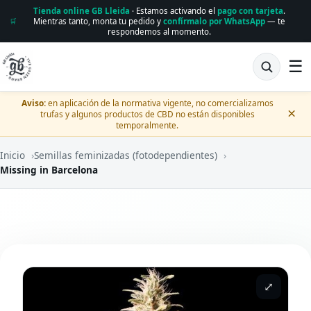
Tienda online GB Lleida
· Estamos activando el
pago con tarjeta
.
Mientras tanto, monta tu pedido y
confírmalo por WhatsApp
— te
🛒
respondemos al momento.
☰
Aviso:
en aplicación de la normativa vigente, no comercializamos
×
trufas y algunos productos de CBD no están disponibles
temporalmente.
Inicio
›
Semillas feminizadas (fotodependientes)
›
Missing in Barcelona
⤢