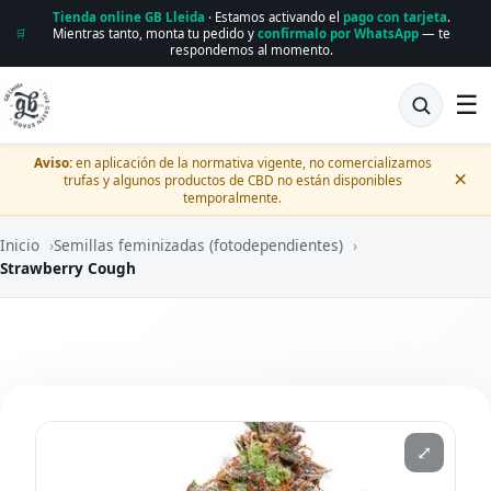
Tienda online GB Lleida
· Estamos activando el
pago con tarjeta
.
Mientras tanto, monta tu pedido y
confírmalo por WhatsApp
— te
🛒
respondemos al momento.
☰
Aviso:
en aplicación de la normativa vigente, no comercializamos
×
trufas y algunos productos de CBD no están disponibles
temporalmente.
Inicio
›
Semillas feminizadas (fotodependientes)
›
Strawberry Cough
⤢