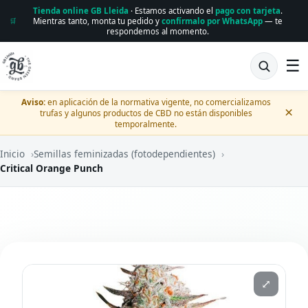
Tienda online GB Lleida
· Estamos activando el
pago con tarjeta
.
Mientras tanto, monta tu pedido y
confírmalo por WhatsApp
— te
🛒
respondemos al momento.
☰
Aviso:
en aplicación de la normativa vigente, no comercializamos
×
trufas y algunos productos de CBD no están disponibles
temporalmente.
Inicio
›
Semillas feminizadas (fotodependientes)
›
Critical Orange Punch
⤢