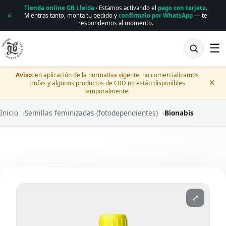
Tienda online GB Lleida
· Estamos activando el
pago con tarjeta
.
Mientras tanto, monta tu pedido y
confírmalo por WhatsApp
— te
🛒
respondemos al momento.
☰
Aviso:
en aplicación de la normativa vigente, no comercializamos
×
trufas y algunos productos de CBD no están disponibles
temporalmente.
Inicio
›
Semillas feminizadas (fotodependientes)
›
Bionabis
⤢