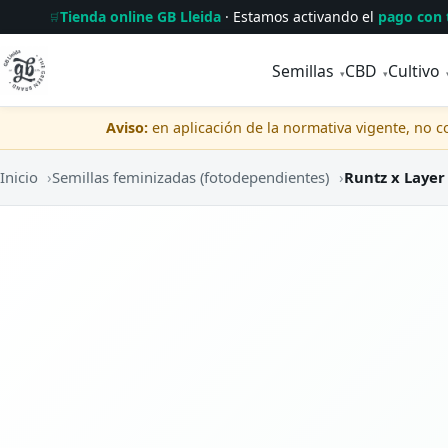
Tienda online GB Lleida
· Estamos activando el
pago con 
🛒
Semillas
CBD
Cultivo
▾
▾
Aviso:
en aplicación de la normativa vigente, no 
Inicio
›
Semillas feminizadas (fotodependientes)
›
Runtz x Layer