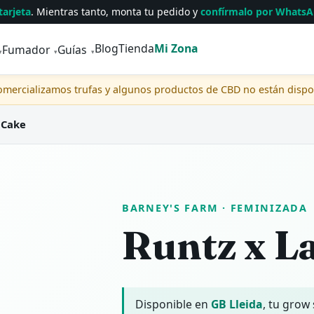
tarjeta
. Mientras tanto, monta tu pedido y
confírmalo por Whats
Blog
Tienda
Mi Zona
Fumador
Guías
▾
▾
▾
comercializamos trufas y algunos productos de CBD no están disp
 Cake
BARNEY'S FARM
· FEMINIZADA
Runtz x L
Disponible en
GB Lleida
, tu grow