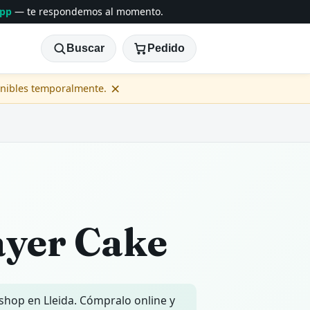
App
— te respondemos al momento.
Buscar
Pedido
×
onibles temporalmente.
ayer Cake
 shop en Lleida. Cómpralo online y