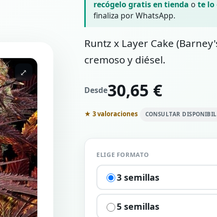
recógelo gratis en tienda
o
te lo
finaliza por WhatsApp.
Runtz x Layer Cake (Barney'
cremoso y diésel.
⤢
30,65 €
Desde
★ 3 valoraciones
CONSULTAR DISPONIBI
ELIGE FORMATO
3 semillas
5 semillas