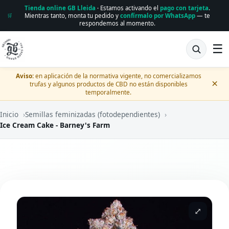
Tienda online GB Lleida
· Estamos activando el
pago con tarjeta
.
Mientras tanto, monta tu pedido y
confírmalo por WhatsApp
— te
🛒
respondemos al momento.
☰
Aviso:
en aplicación de la normativa vigente, no comercializamos
×
trufas y algunos productos de CBD no están disponibles
temporalmente.
Inicio
›
Semillas feminizadas (fotodependientes)
›
Ice Cream Cake - Barney's Farm
⤢