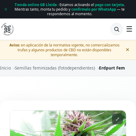
Tienda online GB Lleida
· Estamos activando el
pago con tarjeta
.
Mientras tanto, monta tu pedido y
confírmalo por WhatsApp
— te
🛒
respondemos al momento.
☰
Aviso:
en aplicación de la normativa vigente, no comercializamos
×
trufas y algunos productos de CBD no están disponibles
temporalmente.
Inicio
›
Semillas feminizadas (fotodependientes)
›
Erdpurt Fem
⤢