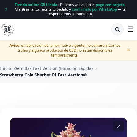
Tienda online GB Lleida
· Estamos activando el
pago con tarjeta
.
Mientras tanto, monta tu pedido y
confírmalo por WhatsApp
— te
🛒
respondemos al momento.
☰
Aviso:
en aplicación de la normativa vigente, no comercializamos
×
trufas y algunos productos de CBD no están disponibles
temporalmente.
Inicio
›
Semillas Fast Version (floración rápida)
›
Strawberry Cola Sherbet F1 Fast Version®
⤢