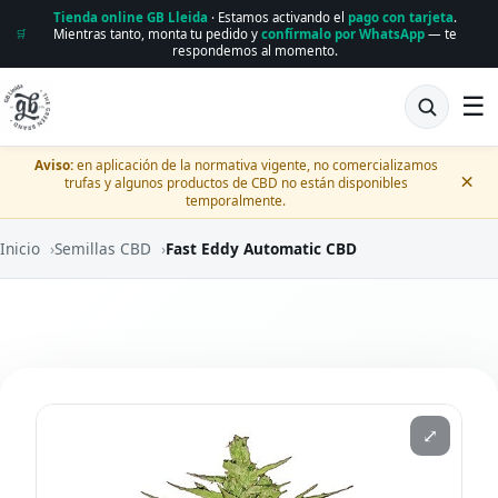
Tienda online GB Lleida
· Estamos activando el
pago con tarjeta
.
Mientras tanto, monta tu pedido y
confírmalo por WhatsApp
— te
🛒
respondemos al momento.
☰
Aviso:
en aplicación de la normativa vigente, no comercializamos
×
trufas y algunos productos de CBD no están disponibles
temporalmente.
Inicio
›
Semillas CBD
›
Fast Eddy Automatic CBD
⤢