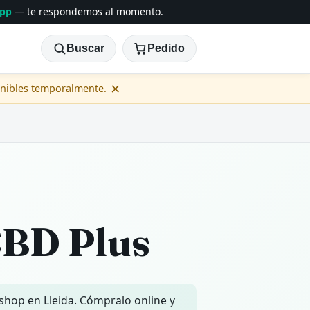
App
— te respondemos al momento.
Buscar
Pedido
×
onibles temporalmente.
CBD Plus
 shop en Lleida. Cómpralo online y