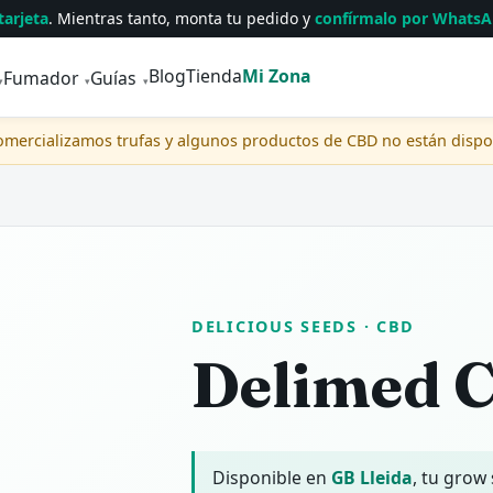
tarjeta
. Mientras tanto, monta tu pedido y
confírmalo por Whats
Blog
Tienda
Mi Zona
Fumador
Guías
▾
▾
▾
comercializamos trufas y algunos productos de CBD no están disp
DELICIOUS SEEDS
· CBD
Delimed 
Disponible en
GB Lleida
, tu grow