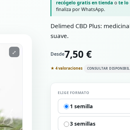
recógelo gratis en tienda
o
te lo
finaliza por WhatsApp.
Delimed CBD Plus: medicinal 
suave.
7,50 €
⤢
Desde
★ 4 valoraciones
CONSULTAR DISPONIBI
ELIGE FORMATO
1 semilla
3 semillas