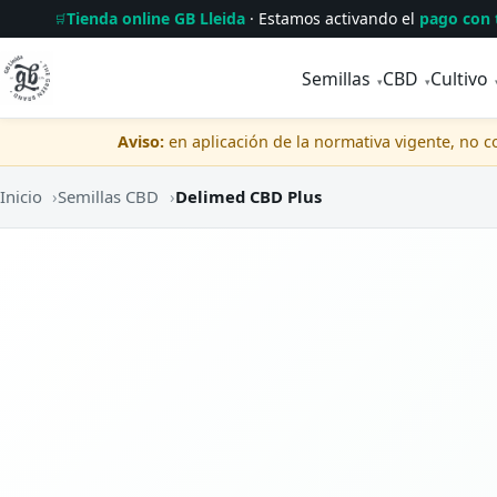
Tienda online GB Lleida
· Estamos activando el
pago con 
🛒
Semillas
CBD
Cultivo
▾
▾
Aviso:
en aplicación de la normativa vigente, no 
Inicio
›
Semillas CBD
›
Delimed CBD Plus