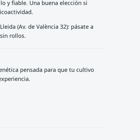
llo y fiable. Una buena elección si
icoactividad.
leida (Av. de València 32): pásate a
in rollos.
enética pensada para que tu cultivo
experiencia.