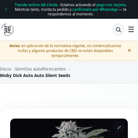
Tienda online GB Lleida
· Estamos activando el
pago con tarjeta
.
Mientras tanto, monta tu pedido y
confírmalo por WhatsApp
— te
🛒
respondemos al momento.
☰
Aviso:
en aplicación de la normativa vigente, no comercializamos
×
trufas y algunos productos de CBD no están disponibles
temporalmente.
Inicio
›
Semillas autoflorecientes
›
Moby Dick Auto Auto Silent Seeds
⤢