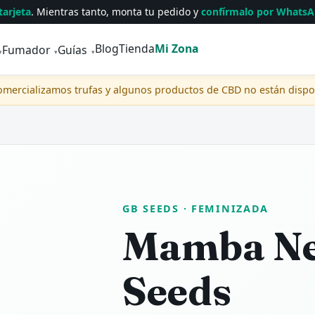
tarjeta
. Mientras tanto, monta tu pedido y
confírmalo por Whats
Blog
Tienda
Mi Zona
Fumador
Guías
▾
▾
▾
comercializamos trufas y algunos productos de CBD no están disp
GB SEEDS
· FEMINIZADA
Mamba Ne
Seeds