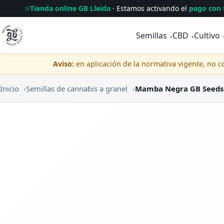
Tienda online GB Lleida
· Estamos activando el
pago con 
🛒
Semillas
CBD
Cultivo
▾
▾
Aviso:
en aplicación de la normativa vigente, no 
Inicio
›
Semillas de cannabis a granel
›
Mamba Negra GB Seeds