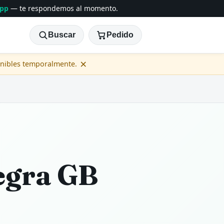
App
— te respondemos al momento.
Buscar
Pedido
×
onibles temporalmente.
gra GB