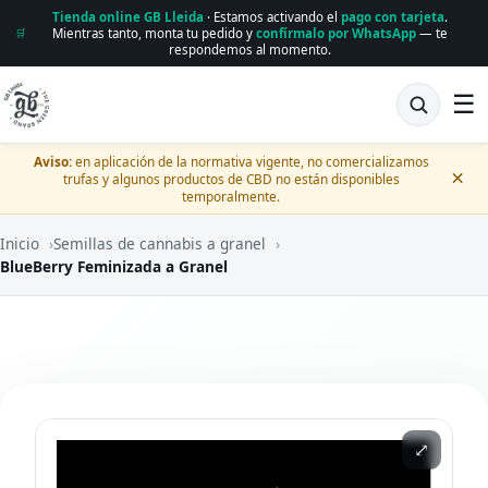
Tienda online GB Lleida
· Estamos activando el
pago con tarjeta
.
Mientras tanto, monta tu pedido y
confírmalo por WhatsApp
— te
🛒
respondemos al momento.
☰
Aviso:
en aplicación de la normativa vigente, no comercializamos
×
trufas y algunos productos de CBD no están disponibles
temporalmente.
Inicio
›
Semillas de cannabis a granel
›
BlueBerry Feminizada a Granel
⤢