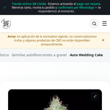
Tienda online GB Lleida
· Estamos activando el
pago con tarjeta
.
Mientras tanto, monta tu pedido y
confírmalo por WhatsApp
— te
🛒
respondemos al momento.
☰
Aviso:
en aplicación de la normativa vigente, no comercializamos
×
trufas y algunos productos de CBD no están disponibles
temporalmente.
Inicio
›
Semillas autoflorecientes a granel
›
Auto Wedding Cake
⤢