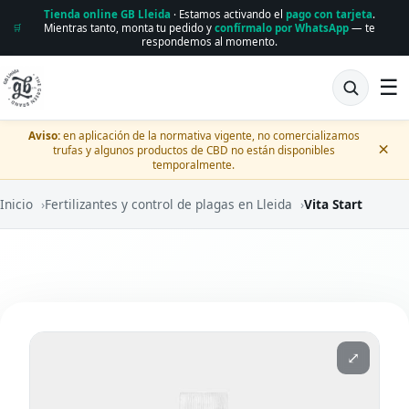
Tienda online GB Lleida
· Estamos activando el
pago con tarjeta
.
Mientras tanto, monta tu pedido y
confírmalo por WhatsApp
— te
🛒
respondemos al momento.
☰
Aviso:
en aplicación de la normativa vigente, no comercializamos
×
trufas y algunos productos de CBD no están disponibles
temporalmente.
Inicio
›
Fertilizantes y control de plagas en Lleida
›
Vita Start
⤢