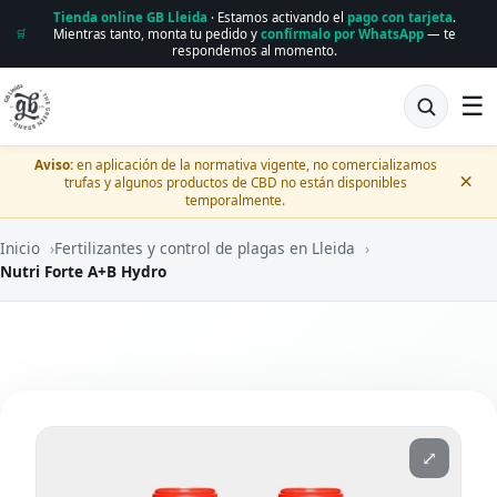
Tienda online GB Lleida
· Estamos activando el
pago con tarjeta
.
Mientras tanto, monta tu pedido y
confírmalo por WhatsApp
— te
🛒
respondemos al momento.
☰
Aviso:
en aplicación de la normativa vigente, no comercializamos
×
trufas y algunos productos de CBD no están disponibles
temporalmente.
Inicio
›
Fertilizantes y control de plagas en Lleida
›
Nutri Forte A+B Hydro
⤢