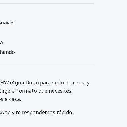
 suaves
ta
echando
o HW (Agua Dura) para verlo de cerca y
lige el formato que necesites,
os a casa.
tsApp y te respondemos rápido.