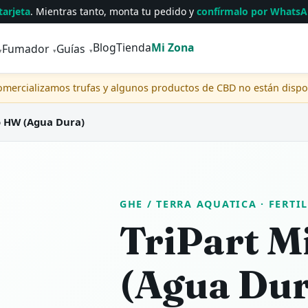
tarjeta
. Mientras tanto, monta tu pedido y
confírmalo por Whats
Blog
Tienda
Mi Zona
Fumador
Guías
▾
▾
▾
comercializamos trufas y algunos productos de CBD no están disp
o HW (Agua Dura)
GHE / TERRA AQUATICA
· FERTI
TriPart 
(Agua Dur