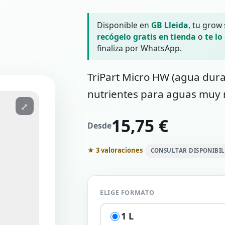
Disponible en
GB Lleida
, tu grow
recógelo gratis en tienda
o
te lo
finaliza por WhatsApp.
TriPart Micro HW (agua dura
nutrientes para aguas muy 
⤢
15,75 €
Desde
★ 3 valoraciones
CONSULTAR DISPONIBI
ELIGE FORMATO
1 L