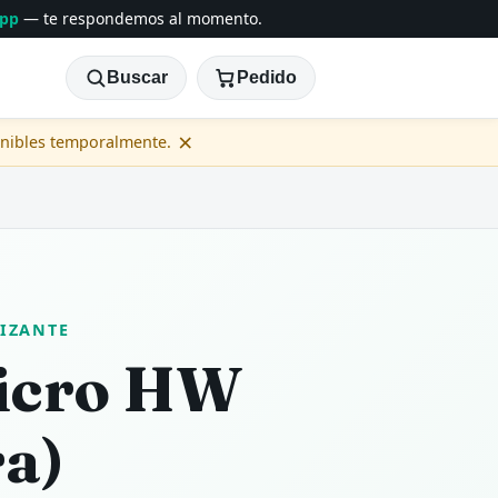
App
— te respondemos al momento.
Buscar
Pedido
×
onibles temporalmente.
LIZANTE
Micro HW
a)