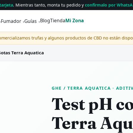
tarjeta
. Mientras tanto, monta tu pedido y
confírmalo por Whats
Blog
Tienda
Mi Zona
Fumador
Guías
▾
▾
▾
comercializamos trufas y algunos productos de CBD no están disp
Gotas Terra Aquatica
GHE / TERRA AQUATICA
· ADITI
Test pH c
Terra Aqu