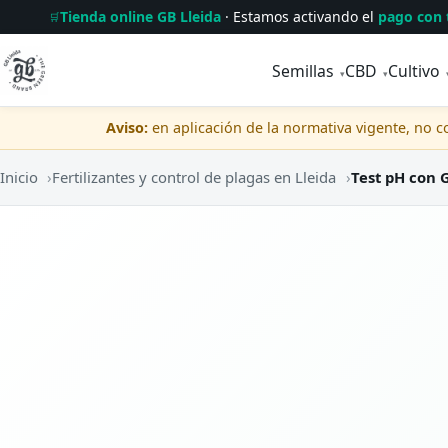
Tienda online GB Lleida
· Estamos activando el
pago con 
🛒
Semillas
CBD
Cultivo
▾
▾
Aviso:
en aplicación de la normativa vigente, no 
Inicio
›
Fertilizantes y control de plagas en Lleida
›
Test pH con 