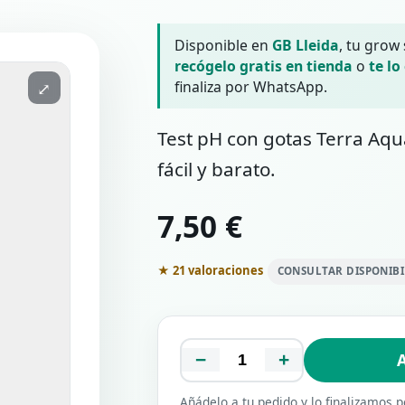
Disponible en
GB Lleida
, tu grow
recógelo gratis en tienda
o
te lo
finaliza por WhatsApp.
⤢
Test pH con gotas Terra Aqu
fácil y barato.
7,50 €
★ 21 valoraciones
CONSULTAR DISPONIB
−
+
A
Añádelo a tu pedido y lo finalizamos