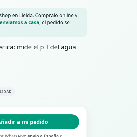
 shop en Lleida. Cómpralo online y
 enviamos a casa
; el pedido se
atica: mide el pH del agua
ILIDAD
ñadir a mi pedido
 por WhatsApp:
envío a España
o