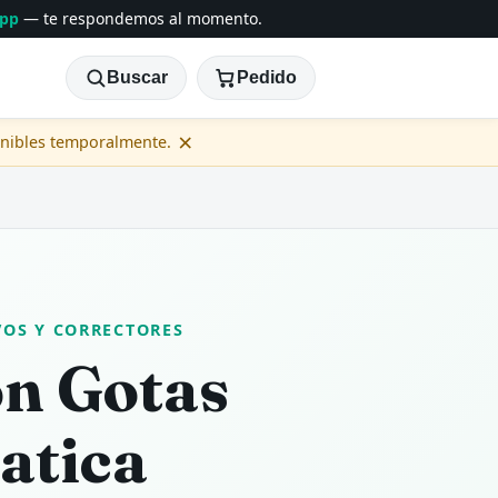
App
— te respondemos al momento.
Buscar
Pedido
×
onibles temporalmente.
VOS Y CORRECTORES
on Gotas
atica