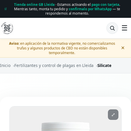
Tienda online GB Lleida
· Estamos activando el
pago con tarjeta
.
Mientras tanto, monta tu pedido y
confírmalo por WhatsApp
— te
🛒
respondemos al momento.
☰
Aviso:
en aplicación de la normativa vigente, no comercializamos
×
trufas y algunos productos de CBD no están disponibles
temporalmente.
Inicio
›
Fertilizantes y control de plagas en Lleida
›
Silicate
⤢