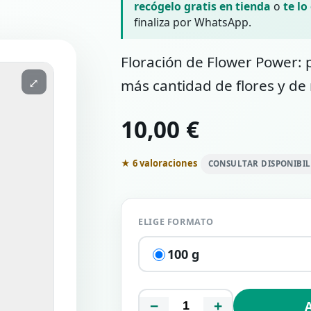
recógelo gratis en tienda
o
te lo
finaliza por WhatsApp.
Floración de Flower Power: 
⤢
más cantidad de flores y de
10,00 €
★ 6 valoraciones
CONSULTAR DISPONIBI
ELIGE FORMATO
100 g
−
+
A