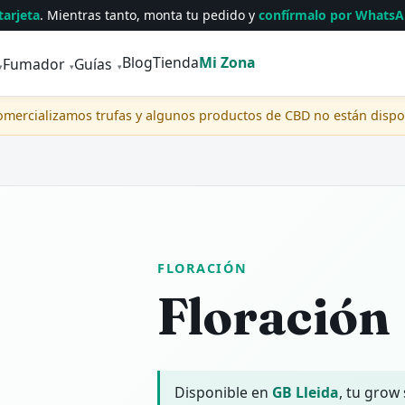
tarjeta
. Mientras tanto, monta tu pedido y
confírmalo por Whats
Blog
Tienda
Mi Zona
Fumador
Guías
▾
▾
▾
comercializamos trufas y algunos productos de CBD no están disp
FLORACIÓN
Floración
Disponible en
GB Lleida
, tu grow