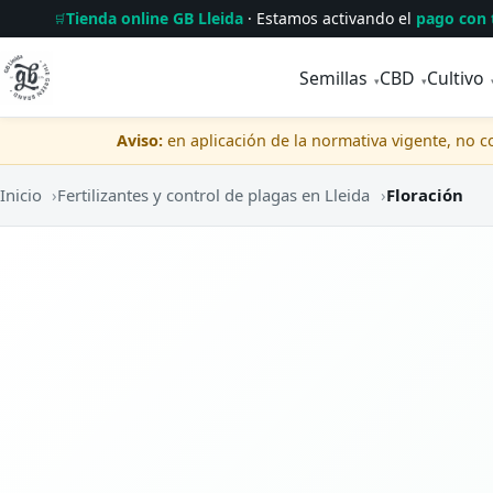
Tienda online GB Lleida
· Estamos activando el
pago con 
🛒
Semillas
CBD
Cultivo
▾
▾
Aviso:
en aplicación de la normativa vigente, no 
Inicio
›
Fertilizantes y control de plagas en Lleida
›
Floración