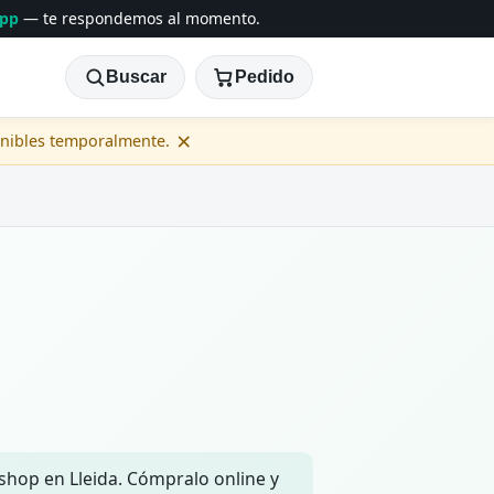
App
— te respondemos al momento.
Buscar
Pedido
×
onibles temporalmente.
 shop en Lleida. Cómpralo online y