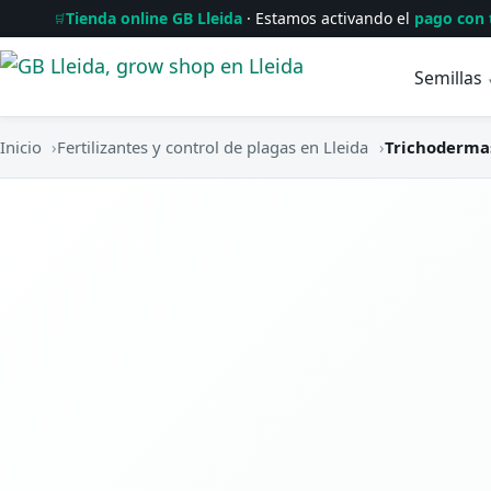
Tienda online GB Lleida
· Estamos activando el
pago con 
🛒
Semillas
Inicio
›
Fertilizantes y control de plagas en Lleida
›
Trichoderma