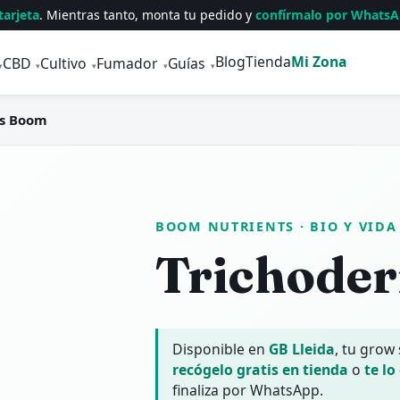
tarjeta
. Mientras tanto, monta tu pedido y
confírmalo por Whats
Blog
Tienda
Mi Zona
CBD
Cultivo
Fumador
Guías
▾
▾
▾
▾
▾
s Boom
BOOM NUTRIENTS
· BIO Y VIDA
Trichode
Disponible en
GB Lleida
, tu grow
recógelo gratis en tienda
o
te lo
finaliza por WhatsApp.