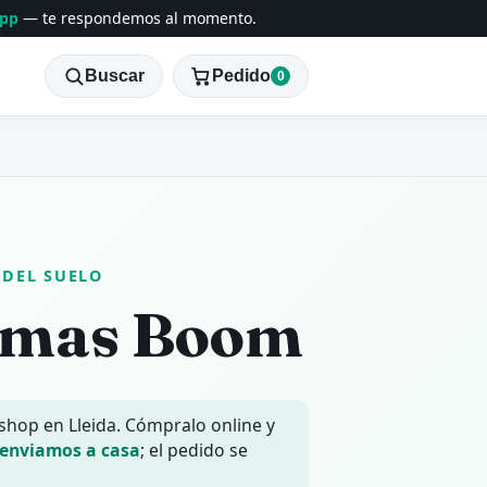
App
— te respondemos al momento.
Buscar
Pedido
0
 DEL SUELO
rmas Boom
 shop en Lleida. Cómpralo online y
 enviamos a casa
; el pedido se