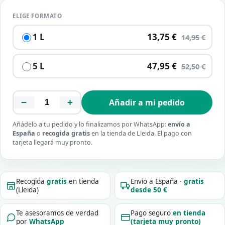
ELIGE FORMATO
1 L
13,75 €
14,95 €
5 L
47,95 €
52,50 €
−
+
Añadir a mi pedido
Añádelo a tu pedido y lo finalizamos por WhatsApp:
envío a
España
o
recogida gratis
en la tienda de Lleida. El pago con
tarjeta llegará muy pronto.
Recogida
gratis
en tienda
Envío a España ·
gratis
(Lleida)
desde 50 €
Te asesoramos de verdad
Pago seguro
en tienda
por
WhatsApp
(tarjeta muy pronto)