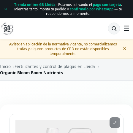
Tienda online GB Lleida
· Estamos activando el
pago con tarjeta
.
Mientras tanto, monta tu pedido y
confírmalo por WhatsApp
— te
🛒
respondemos al momento.
☰
Aviso:
en aplicación de la normativa vigente, no comercializamos
×
trufas y algunos productos de CBD no están disponibles
temporalmente.
Inicio
›
Fertilizantes y control de plagas en Lleida
›
Organic Bloom Boom Nutrients
⤢