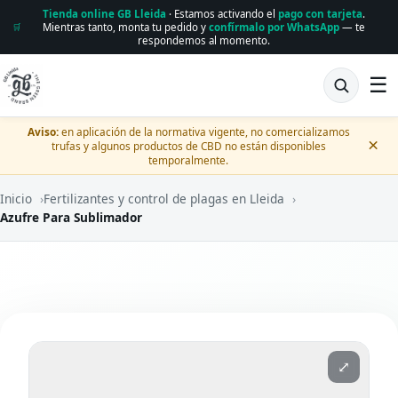
Tienda online GB Lleida
· Estamos activando el
pago con tarjeta
.
Mientras tanto, monta tu pedido y
confírmalo por WhatsApp
— te
🛒
respondemos al momento.
☰
Aviso:
en aplicación de la normativa vigente, no comercializamos
×
trufas y algunos productos de CBD no están disponibles
temporalmente.
Inicio
›
Fertilizantes y control de plagas en Lleida
›
Azufre Para Sublimador
⤢