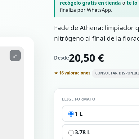
recógelo gratis en tienda
o
te lo
finaliza por WhatsApp.
Fade de Athena: limpiador q
nitrógeno al final de la flor
20,50 €
⤢
Desde
★ 16 valoraciones
CONSULTAR DISPONIB
ELIGE FORMATO
1 L
3.78 L