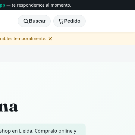
App
— te respondemos al momento.
Buscar
Pedido
×
onibles temporalmente.
ena
 shop en Lleida. Cómpralo online y