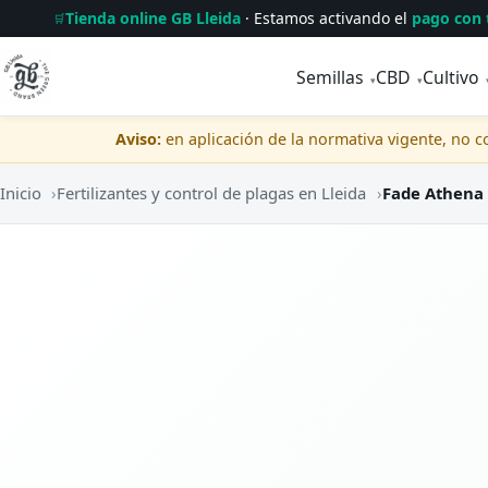
Tienda online GB Lleida
· Estamos activando el
pago con 
🛒
Semillas
CBD
Cultivo
▾
▾
Aviso:
en aplicación de la normativa vigente, no 
Inicio
›
Fertilizantes y control de plagas en Lleida
›
Fade Athena