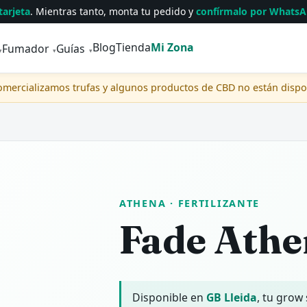
tarjeta
. Mientras tanto, monta tu pedido y
confírmalo por Whats
Blog
Tienda
Mi Zona
Fumador
Guías
▾
▾
▾
comercializamos trufas y algunos productos de CBD no están disp
ATHENA
· FERTILIZANTE
Fade Ath
Disponible en
GB Lleida
, tu grow