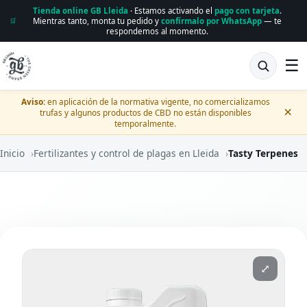
Tienda online GB Lleida
· Estamos activando el
pago con tarjeta
.
Mientras tanto, monta tu pedido y
confírmalo por WhatsApp
— te
🛒
respondemos al momento.
☰
Aviso:
en aplicación de la normativa vigente, no comercializamos
×
trufas y algunos productos de CBD no están disponibles
temporalmente.
Inicio
›
Fertilizantes y control de plagas en Lleida
›
Tasty Terpenes
⤢