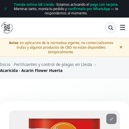
Tienda online GB Lleida
· Estamos activando el
pago con tarjeta
.
Mientras tanto, monta tu pedido y
confírmalo por WhatsApp
— te
🛒
respondemos al momento.
☰
Aviso:
en aplicación de la normativa vigente, no comercializamos
×
trufas y algunos productos de CBD no están disponibles
temporalmente.
Inicio
›
Fertilizantes y control de plagas en Lleida
›
Acaricida - Acarin Flower Huerta
⤢