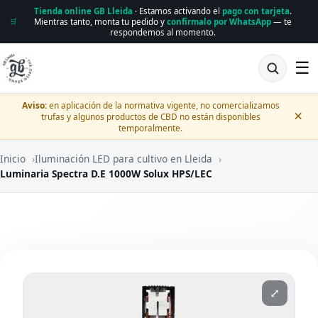
Tienda online GB Lleida
· Estamos activando el
pago con tarjeta
.
Mientras tanto, monta tu pedido y
confírmalo por WhatsApp
— te
🛒
respondemos al momento.
☰
Aviso:
en aplicación de la normativa vigente, no comercializamos
×
trufas y algunos productos de CBD no están disponibles
temporalmente.
Inicio
›
Iluminación LED para cultivo en Lleida
›
Luminaria Spectra D.E 1000W Solux HPS/LEC
⤢