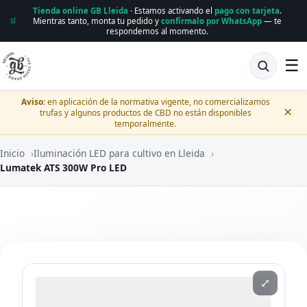
Tienda online GB Lleida
· Estamos activando el
pago con tarjeta
.
Mientras tanto, monta tu pedido y
confírmalo por WhatsApp
— te
🛒
respondemos al momento.
☰
Aviso:
en aplicación de la normativa vigente, no comercializamos
×
trufas y algunos productos de CBD no están disponibles
temporalmente.
Inicio
›
Iluminación LED para cultivo en Lleida
›
Lumatek ATS 300W Pro LED
⤢