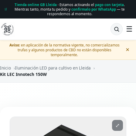
Tienda online GB Lleida
· Estamos activando el
pago con tarjeta
.
Mientras tanto, monta tu pedido y
confírmalo por WhatsApp
— te
🛒
respondemos al momento.
☰
Aviso:
en aplicación de la normativa vigente, no comercializamos
×
trufas y algunos productos de CBD no están disponibles
temporalmente.
Inicio
›
Iluminación LED para cultivo en Lleida
›
Kit LEC Innotech 150W
⤢