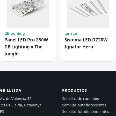
GB Lighting
Ignator
Panel LED Pro 250W
Sistema LED D720W
GB Lighting x The
Ignator Hero
Jungle
GB LLEIDA
PRODUCTOS
Av. de València 32
Semillas de cannabis
25001 Lleida, Catalunya
Semillas autoflorecientes
ES
Semillas fotodependientes