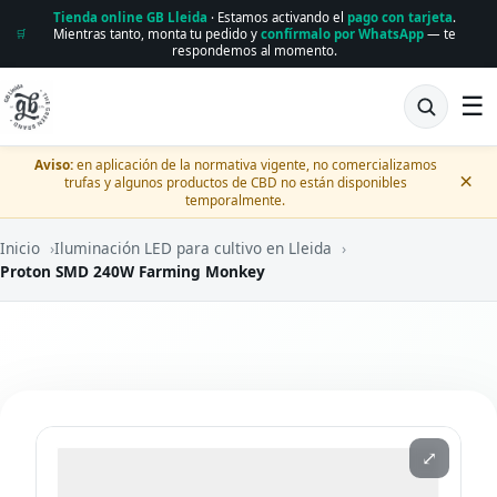
Tienda online GB Lleida
· Estamos activando el
pago con tarjeta
.
Mientras tanto, monta tu pedido y
confírmalo por WhatsApp
— te
🛒
respondemos al momento.
☰
Aviso:
en aplicación de la normativa vigente, no comercializamos
×
trufas y algunos productos de CBD no están disponibles
temporalmente.
Inicio
›
Iluminación LED para cultivo en Lleida
›
Proton SMD 240W Farming Monkey
⤢