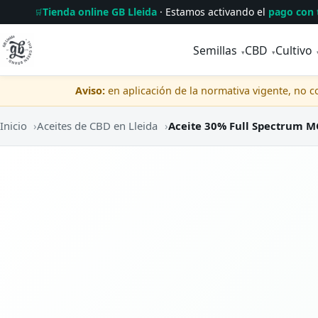
Tienda online GB Lleida
· Estamos activando el
pago con 
🛒
Semillas
CBD
Cultivo
▾
▾
Aviso:
en aplicación de la normativa vigente, no 
Inicio
›
Aceites de CBD en Lleida
›
Aceite 30% Full Spectrum 