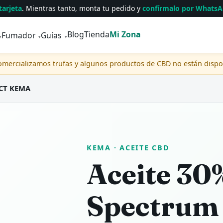
tarjeta
. Mientras tanto, monta tu pedido y
confírmalo por Whats
Blog
Tienda
Mi Zona
Fumador
Guías
▾
▾
▾
comercializamos trufas y algunos productos de CBD no están disp
MCT KEMA
KEMA
· ACEITE CBD
Aceite 30%
Spectrum