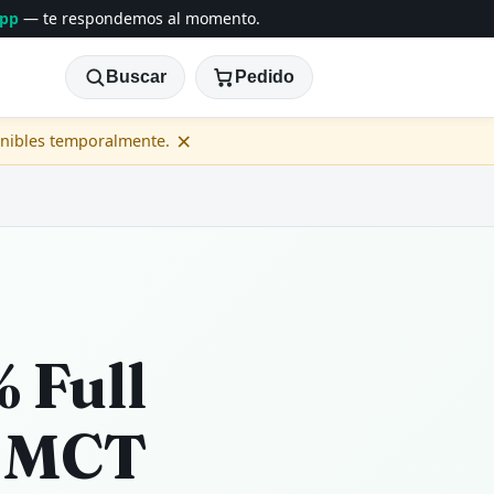
App
— te respondemos al momento.
Buscar
Pedido
×
onibles temporalmente.
 Full
 MCT