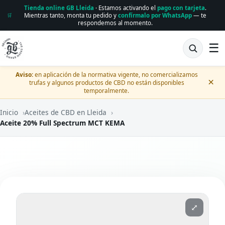
Tienda online GB Lleida
· Estamos activando el
pago con tarjeta
.
Mientras tanto, monta tu pedido y
confírmalo por WhatsApp
— te
🛒
respondemos al momento.
☰
Aviso:
en aplicación de la normativa vigente, no comercializamos
×
trufas y algunos productos de CBD no están disponibles
temporalmente.
Inicio
›
Aceites de CBD en Lleida
›
Aceite 20% Full Spectrum MCT KEMA
⤢