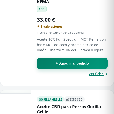
KEMA
CBD
33,00 €
★ 8 valoraciones
Precio orientativo · tienda de Lleida
Aceite 10% Full Spectrum MCT Kema con
base MCT de coco y aroma cítrico de
limón. Una fórmula equilibrada y ligera,
pensada para usuarios recurrentes que
buscan incorporar el CBD a rutinas de…
+ Añadir al pedido
Ver ficha
→
GORILLA GRILLZ
ACEITE CBD
Aceite CBD para Perros Gorilla
Grillz