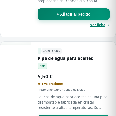
propiedades del cannabidiol con la
máxima garantía de pureza y excelencia .
+ Añadir al pedido
Ver ficha
→
ACEITE CBD
Pipa de agua para aceites
CBD
5,50 €
★ 4 valoraciones
Precio orientativo · tienda de Lleida
La Pipa de agua para aceites es una pipa
desmontable fabricada en cristal
resistente a altas temperaturas. Su
formato con goma facilita el montaje y la