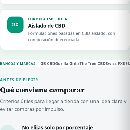
FÓRMULA ESPECÍFICA
ISO
Aislado de CBD
Formulaciones basadas en CBD aislado, con
composición diferenciada.
GB CBD
Gorilla Grillz
The Tree CBD
Swiss FX
KE
BANCOS Y MARCAS
ANTES DE ELEGIR
Qué conviene comparar
Criterios útiles para llegar a tienda con una idea clara y
evitar compras por impulso.
No elijas solo por porcentaje