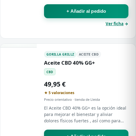
concentración moderada de 1000 mg , es
un gran punto de partida para conocer
+ Añadir al pedido
los beneficios…
Ver ficha
→
GORILLA GRILLZ
ACEITE CBD
Aceite CBD 40% GG+
CBD
49,95 €
★ 5 valoraciones
Precio orientativo · tienda de Lleida
El Aceite CBD 40% GG+ es la opción ideal
para mejorar el bienestar y aliviar
dolores físicos fuertes , así como para
reducir el insomnio o rebajar los niveles
de estrés .