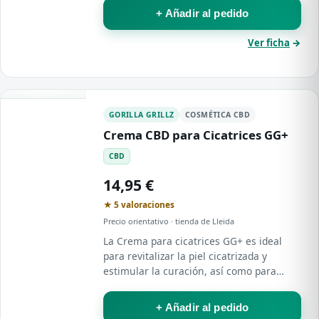
limpieza, convirtiéndola en una opción
+ Añadir al pedido
práctica…
Ver ficha
→
GORILLA GRILLZ
COSMÉTICA CBD
Crema CBD para Cicatrices GG+
CBD
14,95 €
★ 5 valoraciones
Precio orientativo · tienda de Lleida
La Crema para cicatrices GG+ es ideal
para revitalizar la piel cicatrizada y
estimular la curación, así como para
hidratar y nutrir la epidermis.
+ Añadir al pedido