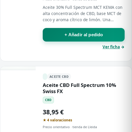
Aceite 30% Full Spectrum MCT KEMA con
alta concentración de CBD, base MCT de
coco y aroma cítrico de limón. Una
fórmula avanzada de uso tópico, pensada
para usuarios con experiencia que
+ Añadir al pedido
buscan la…
Ver ficha
→
ACEITE CBD
Aceite CBD Full Spectrum 10%
Swiss FX
CBD
38,95 €
★ 4 valoraciones
Precio orientativo · tienda de Lleida