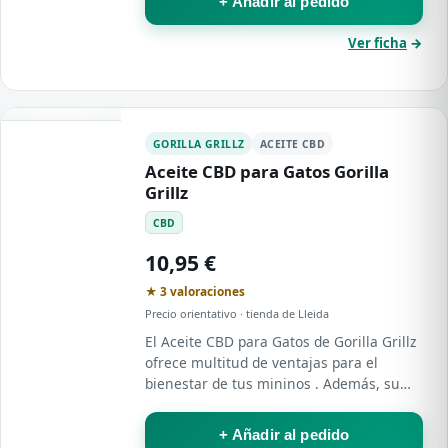
+ Añadir al pedido
Ver ficha
→
GORILLA GRILLZ
ACEITE CBD
Aceite CBD para Gatos Gorilla
Grillz
CBD
10,95 €
★ 3 valoraciones
Precio orientativo · tienda de Lleida
El Aceite CBD para Gatos de Gorilla Grillz
ofrece multitud de ventajas para el
bienestar de tus mininos . Además, su
fórmula orgánica y pura asegura que tus
mascotas disfrutarán de un producto
+ Añadir al pedido
libre…