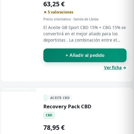
63,25 €
★ 5 valoraciones
Precio orientativo · tienda de Lleida
El Aceite GB Sport CBD 15% + CBG 15% se
convertirá en el mejor aliado para los
deportistas . La combinación entre el
cannabidiol y el cannabigerol es ideal
para reducir agujetas , mejorar el flujo…
+ Añadir al pedido
Ver ficha
→
ACEITE CBD
Recovery Pack CBD
CBD
78,95 €