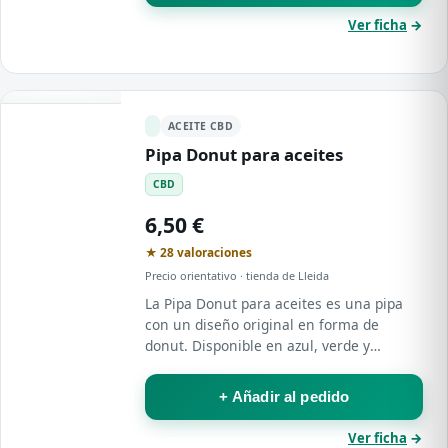
Ver ficha
→
ACEITE CBD
Pipa Donut para aceites
CBD
6,50 €
★ 28 valoraciones
Precio orientativo · tienda de Lleida
La Pipa Donut para aceites es una pipa
con un diseño original en forma de
donut. Disponible en azul, verde y
amarillo, ofrece un formato compacto,
llamativo y cómodo de manejar para
+ Añadir al pedido
quienes buscan…
Ver ficha
→