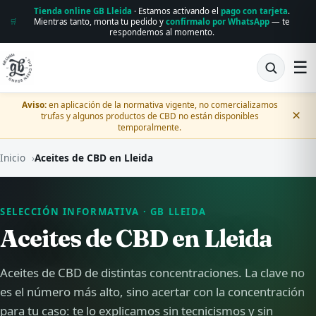
Tienda online GB Lleida
· Estamos activando el
pago con tarjeta
.
Mientras tanto, monta tu pedido y
confírmalo por WhatsApp
— te
🛒
respondemos al momento.
☰
Aviso:
en aplicación de la normativa vigente, no comercializamos
×
trufas y algunos productos de CBD no están disponibles
temporalmente.
Inicio
›
Aceites de CBD en Lleida
SELECCIÓN INFORMATIVA · GB LLEIDA
Aceites de CBD en Lleida
Aceites de CBD de distintas concentraciones. La clave no
es el número más alto, sino acertar con la concentración
para tu caso: te lo explicamos sin tecnicismos y sin